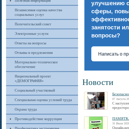
Полезная информация
улучшению 
Независимая оценка качества
сферы, пов
социальных услуг
эффективнос
Попечительский совет
занятости ил
Электронные услуги
вопросы?
Ответы на вопросы
Отзывы и предложения
Написать о п
Материально-техническое
обеспечение
Национальный проект
Новости
«ДЕМОГРАФИЯ»
Социальный участковый
Безопасно
07 Августа 20
Специальная оценка условий труда
С наступле
предосторо
Охрана труда
ПАМЯТКА
Противодействие коррупции
31 Июля 2026
Онлайн-вер
Профилактика экстремизма