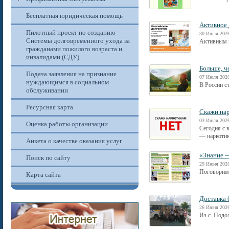
Бесплатная юридическая помощь
Активное 
Пилотный проект по созданию
30 Июля 2026
Системы долговременного ухода за
Активным п
гражданами пожилого возраста и
инвалидами (СДУ)
Больше, ч
Подача заявления на признание
07 Июля 2026
нуждающимся в социальном
В России с
обслуживании
Ресурсная карта
Скажи нар
03 Июля 2026
Оценка работы организации
Сегодня с 
— наркотик
Анкета о качестве оказания услуг
«Знание —
Поиск по сайту
29 Июня 2026
Поговорим 
Карта сайта
Доставка 
26 Июня 2026
Из с. Под