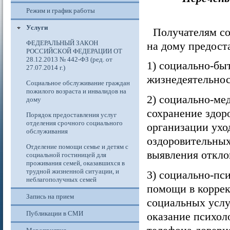
Режим и график работы
Услуги
Получателям со
ФЕДЕРАЛЬНЫЙ ЗАКОН
на дому предост
РОССИЙСКОЙ ФЕДЕРАЦИИ ОТ
28.12.2013 № 442-ФЗ (ред. от
1) социально-бы
27.07.2014 г.)
жизнедеятельнос
Социальное обслуживание граждан
пожилого возраста и инвалидов на
2) социально-ме
дому
сохранение здор
Порядок предоставления услуг
отделения срочного социального
организации уход
обслуживания
оздоровительных
Отделение помощи семье и детям с
выявления откло
социальной гостиницей для
проживания семей, оказавшихся в
трудной жизненной ситуации, и
3) социально-пс
неблагополучных семей
помощи в коррек
Запись на прием
социальных услу
Публикации в СМИ
оказание психол