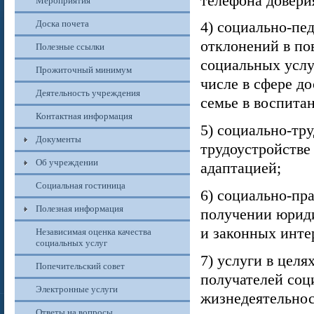
телефона довери
Мероприятия
Доска почета
4) социально-пе
отклонений в по
Полезные ссылки
социальных услу
Прожиточный минимум
числе в сфере д
Деятельность учреждения
семье в воспитан
Контактная информация
5) социально-тр
Документы
трудоустройстве
Об учреждении
адаптацией;
Социальная гостиница
6) социально-пр
Полезная информация
получении юриди
и законных инте
Независимая оценка качества
социальных услуг
7) услуги в цел
Попечительский совет
получателей соц
Электронные услуги
жизнедеятельнос
Ответы на вопросы