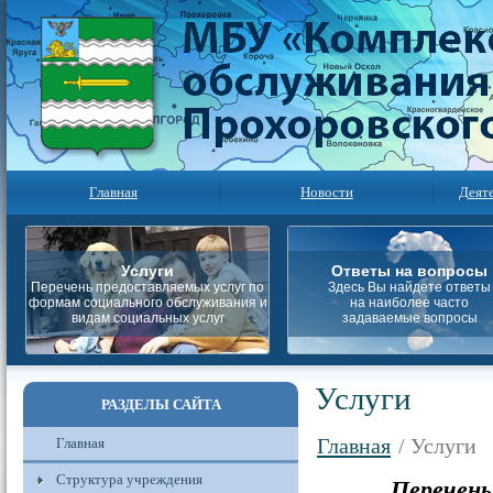
Главная
Новости
Деят
Услуги
Ответы на вопросы
Перечень предоставляемых услуг по
Здесь Вы найдете ответы
формам социального обслуживания и
на наиболее часто
видам социальных услуг
задаваемые вопросы
Услуги
РАЗДЕЛЫ САЙТА
Главная
/ Услуги
Главная
Структура учреждения
Перечень